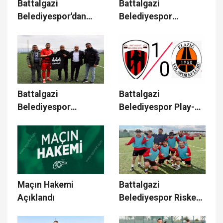
Battalgazi
Battalgazi
Belediyespor'dan
Belediyespor
Duyarlı Müracaat
Çalışmalarına Devam
Ediyor
Battalgazi
Battalgazi
Belediyespor
Belediyespor Play-
Kaptanını Tebrik Etti
off Yolunda
Maçın Hakemi
Battalgazi
Açıklandı
Belediyespor Riske
Girmek İstemiyor