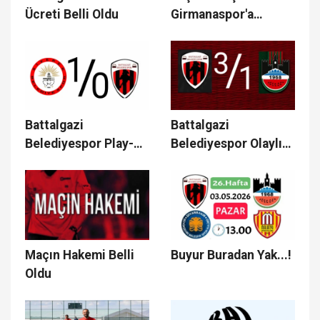
Ücreti Belli Oldu
Girmanaspor'a
Destek
Battalgazi
Battalgazi
Belediyespor Play-
Belediyespor Olaylı
off'tan Elendi
Maçı Kazandı
Maçın Hakemi Belli
Buyur Buradan Yak...!
Oldu