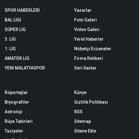
SPOR HABERLERİ
Yazarlar
BAL LİGİ
Foto Galeri
SÜPER LİG
Video Galeri
3. LİG
Yerel Haberler
1. LİG
Nöbetçi Eczaneler
AMATÖR LİG
Firma Rehberi
YENİ MALATYASPOR
Seri İlanlar
Röportajlar
Künye
Biyografiler
Gizlilik Politikası
Astroloji
RSS
Rüya Tabirleri
Sitemap
Taziyeler
Sitene Ekle