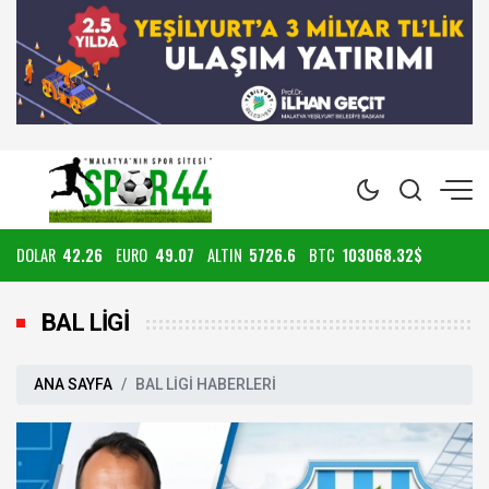
DOLAR
42.26
EURO
49.07
ALTIN
5726.6
BTC
103068.32$
BAL LİGİ
ANA SAYFA
BAL LİGİ HABERLERİ