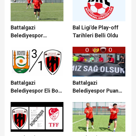
Battalgazi
Bal Ligi'de Play-off
Belediyespor
Tarihleri Belli Oldu
Çalışmalarına Devam
Ediyor
Battalgazi
Battalgazi
Belediyespor Eli Boş
Belediyespor Puan
Dönüyor
İle Dönüyor