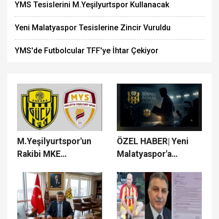
YMS Tesislerini M.Yeşilyurtspor Kullanacak
Yeni Malatyaspor Tesislerine Zincir Vuruldu
YMS'de Futbolcular TFF'ye İhtar Çekiyor
M.Yeşilyurtspor'un
ÖZEL HABER| Yeni
Rakibi MKE
Malatyaspor'a
Ankaragücü
Sürpriz Başkan
Adayı..