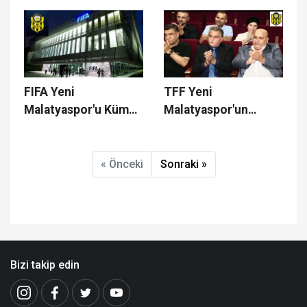
FIFA Yeni
TFF Yeni
Malatyaspor'u Küme
Malatyaspor'un
Düşürür mü?
3.Lige Düştüğünü İlan
Etti
« Önceki
Sonraki »
Bizi takip edin