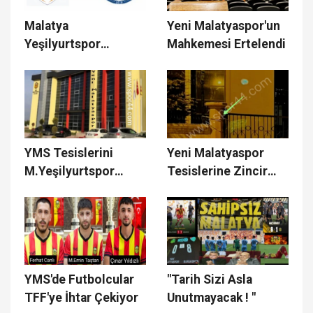
Malatya
Yeni Malatyaspor'un
Yeşilyurtspor
Mahkemesi Ertelendi
Mazıdağıspor'u
Misafir Edecek
YMS Tesislerini
Yeni Malatyaspor
M.Yeşilyurtspor
Tesislerine Zincir
Kullanacak
Vuruldu
YMS'de Futbolcular
"Tarih Sizi Asla
TFF'ye İhtar Çekiyor
Unutmayacak ! "