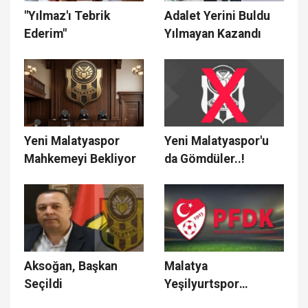
"Yılmaz'ı Tebrik
Adalet Yerini Buldu
Ederim"
Yılmayan Kazandı
Yeni Malatyaspor
Yeni Malatyaspor'u
Mahkemeyi Bekliyor
da Gömdüler..!
Aksoğan, Başkan
Malatya
Seçildi
Yeşilyurtspor
PFDK'ya Sevk Edildi