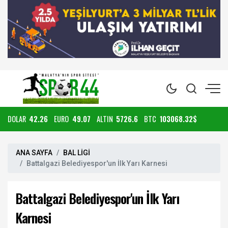
DOLAR
42.26
EURO
49.07
ALTIN
5726.6
BTC
103068.32$
ANA SAYFA
BAL LİGİ
Battalgazi Belediyespor'un İlk Yarı Karnesi
Battalgazi Belediyespor'un İlk Yarı
Karnesi