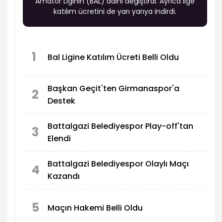
Amatör Liginin (BAL) adını değiştirdi. Ayrıca lige
katılım ücretini de yarı yarıya indirdi.
1
Bal Ligine Katılım Ücreti Belli Oldu
Başkan Geçit'ten Girmanaspor'a
2
Destek
Battalgazi Belediyespor Play-off'tan
3
Elendi
Battalgazi Belediyespor Olaylı Maçı
4
Kazandı
5
Maçın Hakemi Belli Oldu