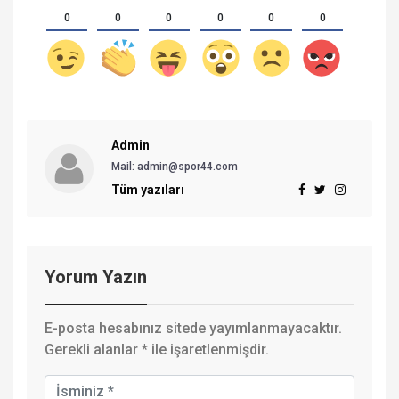
0
0
0
0
0
0
Admin
Mail:
admin@spor44.com
Tüm yazıları
Yorum Yazın
E-posta hesabınız sitede yayımlanmayacaktır.
Gerekli alanlar
*
ile işaretlenmişdir.