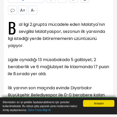
Malatyaspor, sezonun ilk yarısında aldığı
sonuçlar ile ligi arzuladığı yerde bitiremedi.
A+
A-
B
al ligi 2.grupta mücadele eden Malatya'nın
sevgilisi Malatyaspor, sezonun ilk yarısında
ligi istediği yerde bitirememenin üzüntüsünü
yaşıyor.
Sitemizden en iyi şekilde faydalanabilmeniz için çerezler
Anladım
kullanılmaktadır. Bu siteye giriş yaparak çerez kullanımını kabul
Anasayfa
Yazarlar
Haber Ara
İhbar Hattı
Menu
etmiş sayılıyorsunuz.
Daha Fazla Bilgi Al
Ligde oynadığı 13 müsabakada 5 galibiyet, 2