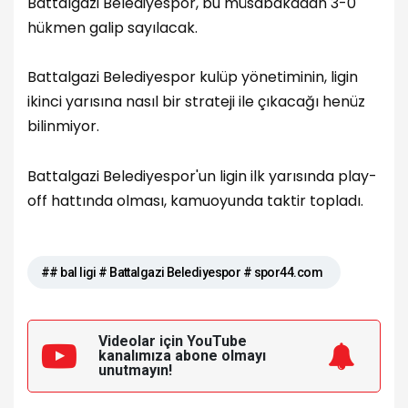
Battalgazi Belediyespor, bu müsabakadan 3-0'
hükmen galip sayılacak.
Battalgazi Belediyespor kulüp yönetiminin, ligin
ikinci yarısına nasıl bir strateji ile çıkacağı henüz
bilinmiyor.
Battalgazi Belediyespor'un ligin ilk yarısında play-
off hattında olması, kamuoyunda taktir topladı.
## bal ligi # Battalgazi Belediyespor # spor44.com
Videolar için YouTube
kanalımıza
abone olmayı
unutmayın!