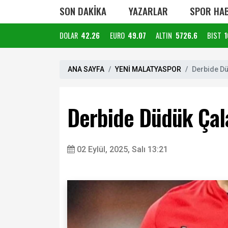
SON DAKİKA
YAZARLAR
SPOR HAB
DOLAR
42.26
EURO
49.07
ALTIN
5726.6
BIST
1
ANA SAYFA
YENİ MALATYASPOR
Derbide Dü
Derbide Düdük Çal
02 Eylül, 2025, Salı 13:21