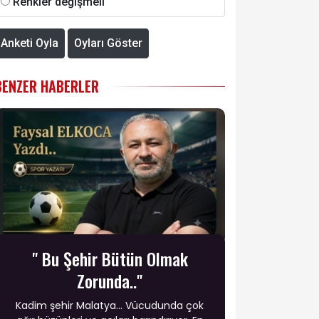
Renkler değişmeli
Anketi Oyla
Oyları Göster
BENZER HABERLER
" Bu Şehir Bütün Olmak
Zorunda.."
​Kadim şehir Malatya... Vücudunda çok