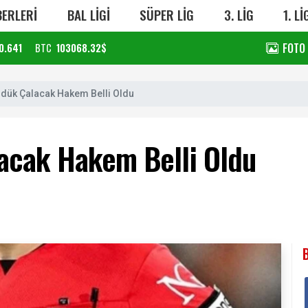
ERLERİ
BAL LİGİ
SÜPER LİG
3. LİG
1. Lİ
FOTO
0.641
BTC
103068.32$
dük Çalacak Hakem Belli Oldu
acak Hakem Belli Oldu