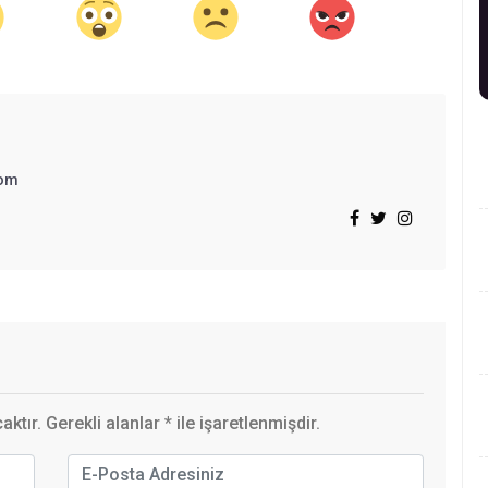
om
ktır. Gerekli alanlar
*
ile işaretlenmişdir.