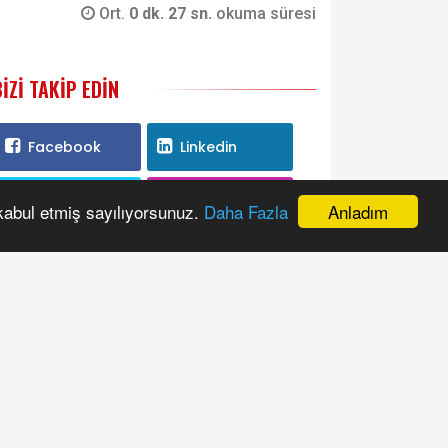
Ort.
0 dk. 27 sn.
okuma süresi
BIZI TAKIP EDIN
Facebook
Linkedin
Twitter
Instagram
Anladım
 kabul etmiş sayılıyorsunuz.
Daha Fazla
Youtube
RSS