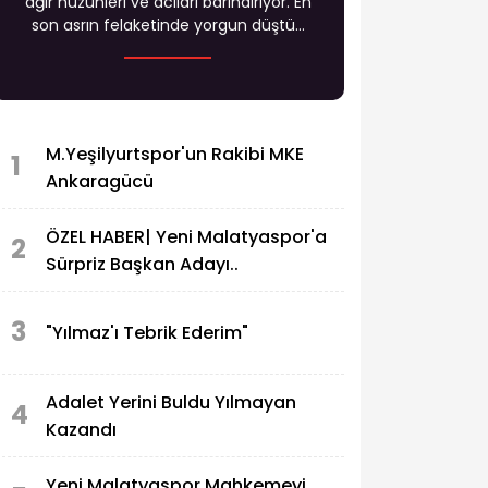
ağır hüzünleri ve acıları barındırıyor. En
son asrın felaketinde yorgun düştü...
M.Yeşilyurtspor'un Rakibi MKE
1
Ankaragücü
ÖZEL HABER| Yeni Malatyaspor'a
2
Sürpriz Başkan Adayı..
3
"Yılmaz'ı Tebrik Ederim"
Adalet Yerini Buldu Yılmayan
4
Kazandı
Yeni Malatyaspor Mahkemeyi