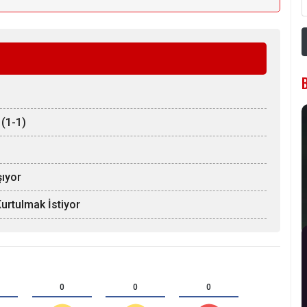
 (1-1)
şıyor
Kurtulmak İstiyor
0
0
0