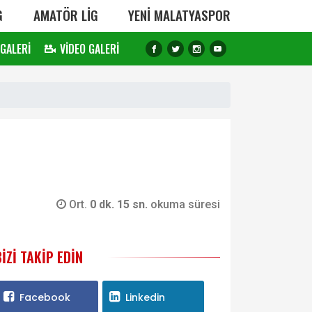
G
AMATÖR LİG
YENİ MALATYASPOR
 GALERİ
VİDEO GALERİ
Ort.
0 dk. 15 sn.
okuma süresi
BIZI TAKIP EDIN
Facebook
Linkedin