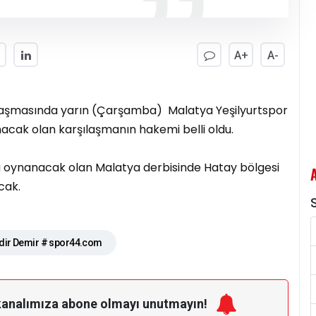
A+
A-
rşılaşmasında yarın (Çarşamba) Malatya Yeşilyurtspor
acak olan karşılaşmanın hakemi belli oldu.
 oynanacak olan Malatya derbisinde Hatay bölgesi
cak.
S
adir Demir # spor44.com
kanalımıza
abone olmayı unutmayın!