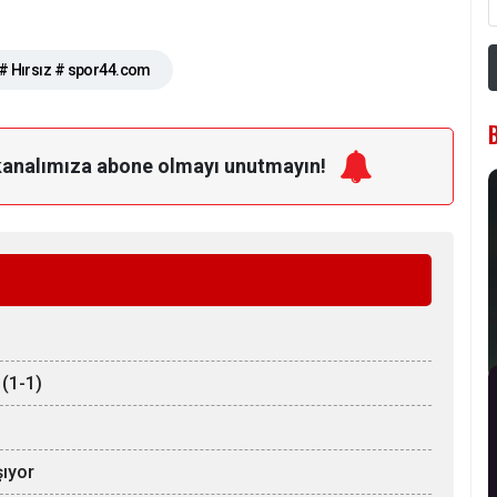
ı# Hırsız # spor44.com
kanalımıza
abone olmayı unutmayın!
 (1-1)
şıyor