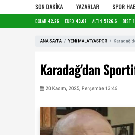
SON DAKİKA
YAZARLAR
SPOR HAB
DOLAR
42.26
EURO
49.07
ALTIN
5726.6
BIST
1
ANA SAYFA
YENİ MALATYASPOR
Karadağ'da
Karadağ'dan Sporti
20 Kasım, 2025, Perşembe 13:46