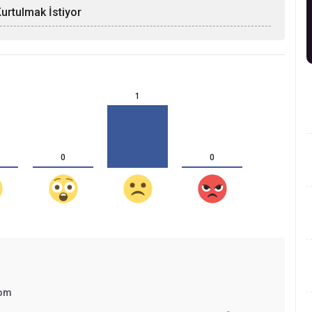
Kurtulmak İstiyor
1
0
0
om