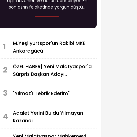
ağır hüzünleri ve acıları barındırıyor. En
son asrın felaketinde yorgun düştü...
M.Yeşilyurtspor'un Rakibi MKE
1
Ankaragücü
ÖZEL HABER| Yeni Malatyaspor'a
2
Sürpriz Başkan Adayı..
3
"Yılmaz'ı Tebrik Ederim"
Adalet Yerini Buldu Yılmayan
4
Kazandı
Yeni Malatyaspor Mahkemeyi