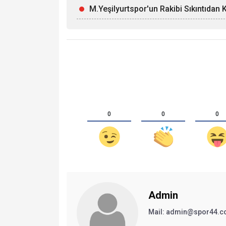
M.Yeşilyurtspor'un Rakibi Sıkıntıdan 
0
0
0
Admin
Mail:
admin@spor44.c