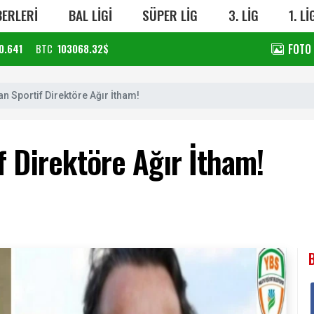
ERLERİ
BAL LİGİ
SÜPER LİG
3. LİG
1. Lİ
FOTO
0.641
BTC
103068.32$
n Sportif Direktöre Ağır İtham!
f Direktöre Ağır İtham!