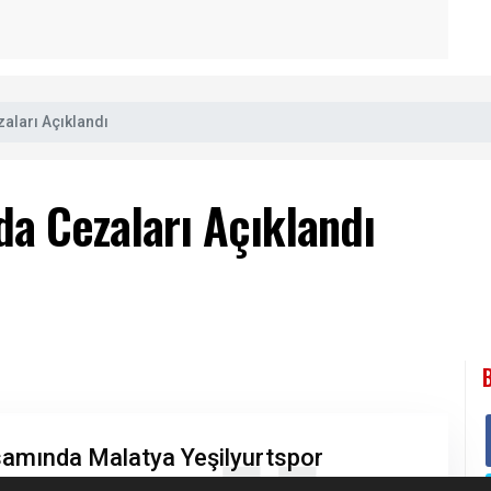
aları Açıklandı
da Cezaları Açıklandı
samında Malatya Yeşilyurtspor