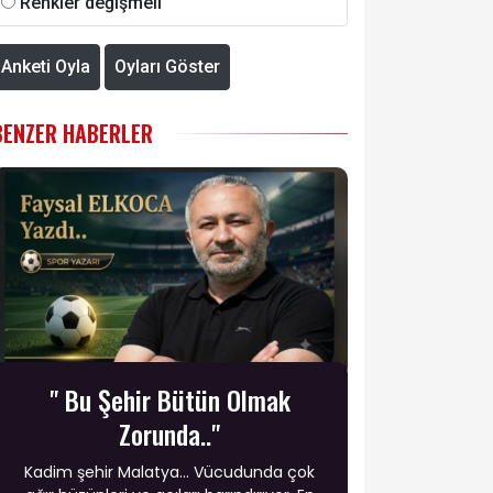
Renkler değişmeli
Anketi Oyla
Oyları Göster
BENZER HABERLER
" Bu Şehir Bütün Olmak
Zorunda.."
​Kadim şehir Malatya... Vücudunda çok