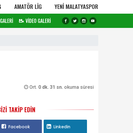
G
AMATÖR LİG
YENİ MALATYASPOR
 GALERİ
VİDEO GALERİ
Ort.
0 dk. 31 sn.
okuma süresi
BIZI TAKIP EDIN
Facebook
Linkedin