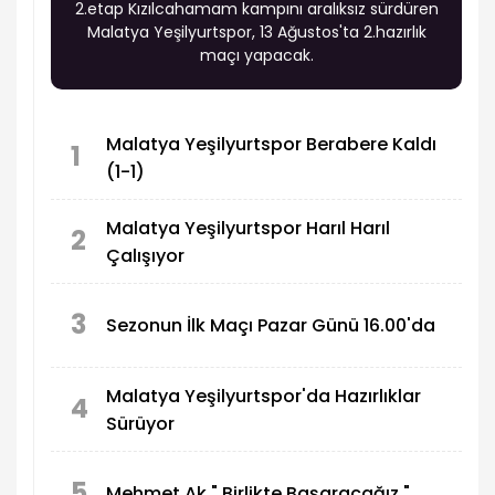
2.etap Kızılcahamam kampını aralıksız sürdüren
Malatya Yeşilyurtspor, 13 Ağustos'ta 2.hazırlık
maçı yapacak.
Malatya Yeşilyurtspor Berabere Kaldı
1
(1-1)
Malatya Yeşilyurtspor Harıl Harıl
2
Çalışıyor
3
Sezonun İlk Maçı Pazar Günü 16.00'da
Malatya Yeşilyurtspor'da Hazırlıklar
4
Sürüyor
5
Mehmet Ak " Birlikte Başaracağız "