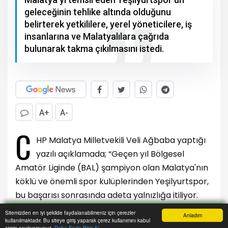
Ağbaba, 3.Lig’de profesyonel olarak
Malatya’yı temsil eden Yeşilyurtspor’un
geleceğinin tehlike altında olduğunu
belirterek yetkililere, yerel yöneticilere, iş
insanlarına ve Malatyalılara çağrıda
bulunarak takma çıkılmasını istedi.
Sitemizden en iyi şekilde faydalanabilmeniz için çerezler
Anladım
A+
A-
kullanılmaktadır. Bu siteye giriş yaparak çerez kullanımını kabul
Anasayfa
Yazarlar
Haber Ara
İhbar Hattı
Menu
etmiş sayılıyorsunuz.
Daha Fazla Bilgi Al