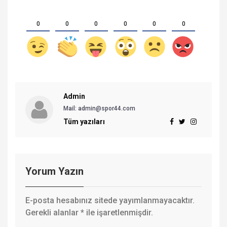
0
0
0
0
0
0
Admin
Mail:
admin@spor44.com
Tüm yazıları
Yorum Yazın
E-posta hesabınız sitede yayımlanmayacaktır.
Gerekli alanlar
*
ile işaretlenmişdir.