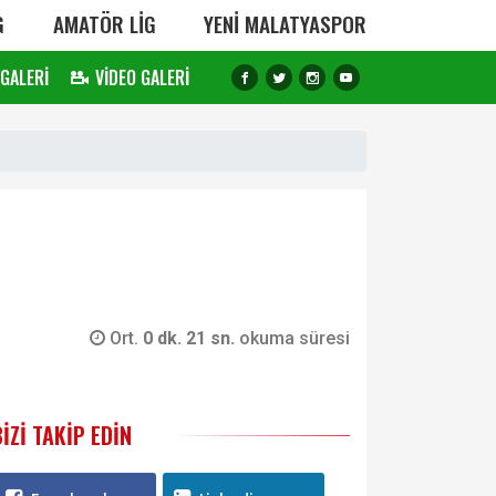
G
AMATÖR LİG
YENİ MALATYASPOR
 GALERİ
VİDEO GALERİ
Ort.
0 dk. 21 sn.
okuma süresi
BIZI TAKIP EDIN