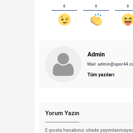
0
0
0
Admin
Mail:
admin@spor44.c
Tüm yazıları
Yorum Yazın
E-posta hesabınız sitede yayımlanmayaca