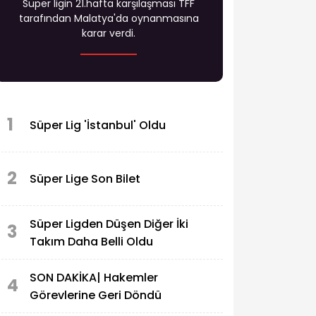
Süper ligin 21.hafta karşılaşması TFF
tarafından Malatya'da oynanmasına
karar verdi.
1
Süper Lig 'İstanbul' Oldu
2
Süper Lige Son Bilet
Süper Ligden Düşen Diğer İki
3
Takım Daha Belli Oldu
SON DAKİKA| Hakemler
4
Görevlerine Geri Döndü