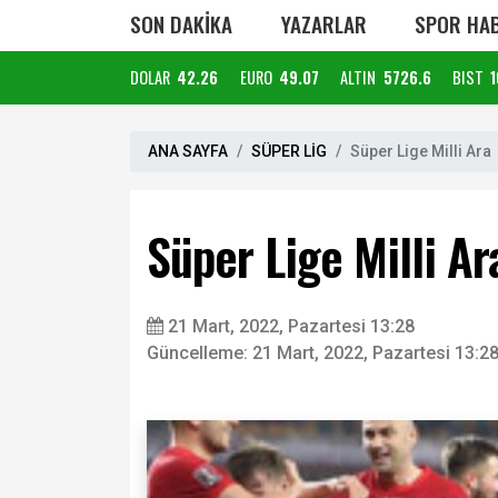
SON DAKİKA
YAZARLAR
SPOR HAB
DOLAR
42.26
EURO
49.07
ALTIN
5726.6
BIST
1
ANA SAYFA
SÜPER LİG
Süper Lige Milli Ara
Süper Lige Milli Ar
21 Mart, 2022, Pazartesi 13:28
Güncelleme: 21 Mart, 2022, Pazartesi 13:2