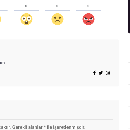
0
0
0
om
ktır. Gerekli alanlar
*
ile işaretlenmişdir.