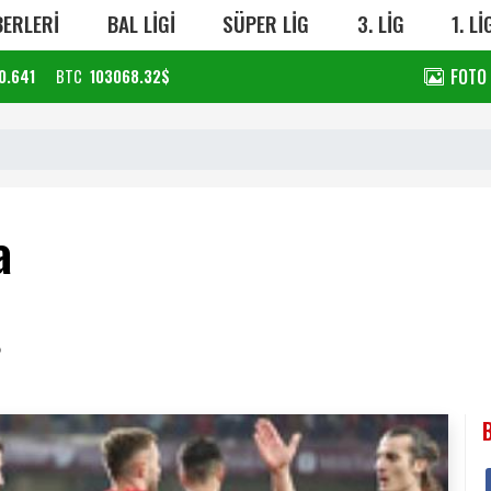
ERLERİ
BAL LİGİ
SÜPER LİG
3. LİG
1. Lİ
FOTO
0.641
BTC
103068.32$
a
8