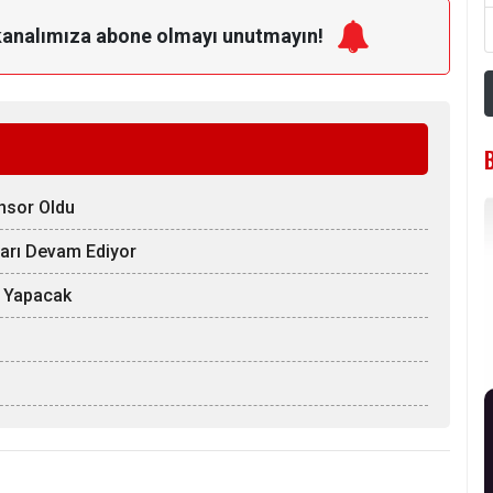
kanalımıza
abone olmayı unutmayın!
nsor Oldu
ları Devam Ediyor
ı Yapacak