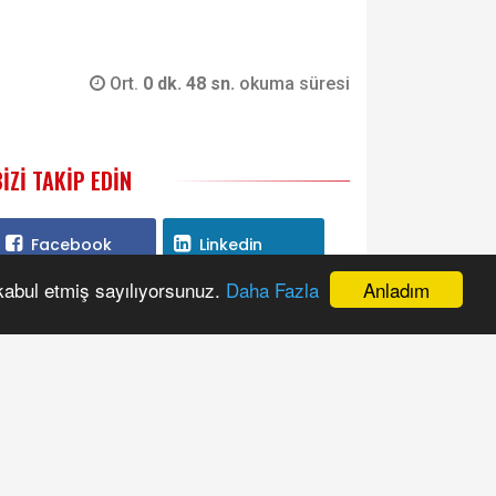
Ort.
0 dk. 48 sn.
okuma süresi
BIZI TAKIP EDIN
Facebook
Linkedin
Anladım
 kabul etmiş sayılıyorsunuz.
Daha Fazla
Twitter
Instagram
Youtube
RSS