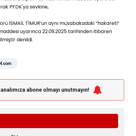
larak PFDK'ya sevkine,
örü İSMAİL TİMUR’un aynı müsabakadaki “hakareti”
. maddesi uyarınca 22.09.2025 tarihinden itibaren
miştir denildi.
44.com
kanalımıza
abone olmayı unutmayın!