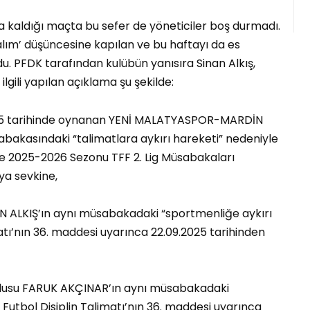
a kaldığı maçta bu sefer de yöneticiler boş durmadı.
alım’ düşüncesine kapılan ve bu haftayı da es
. PFDK tarafından kulübün yanısıra Sinan Alkış,
ilgili yapılan açıklama şu şekilde:
25 tarihinde oynanan YENİ MALATYASPOR-MARDİN
abakasındaki “talimatlara aykırı hareketi” nedeniyle
ile 2025-2026 Sezonu TFF 2. Lig Müsabakaları
ya sevkine,
N ALKIŞ’ın aynı müsabakadaki “sportmenliğe aykırı
atı’nın 36. maddesi uyarınca 22.09.2025 tarihinden
lusu FARUK AKÇINAR’ın aynı müsabakadaki
 Futbol Disiplin Talimatı’nın 36. maddesi uyarınca