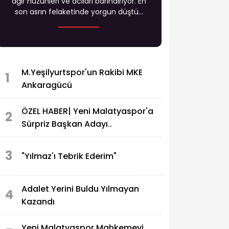
ağır hüzünleri ve acıları barındırıyor. En
son asrın felaketinde yorgun düştü...
M.Yeşilyurtspor'un Rakibi MKE
1
Ankaragücü
ÖZEL HABER| Yeni Malatyaspor'a
2
Sürpriz Başkan Adayı..
3
"Yılmaz'ı Tebrik Ederim"
Adalet Yerini Buldu Yılmayan
4
Kazandı
Yeni Malatyaspor Mahkemeyi