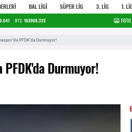
ERLERİ
BAL LİGİ
SÜPER LİG
3. LİG
1. Lİ
FOTO
0.641
BTC
103068.32$
tyaspor'da PFDK'da Durmuyor!
da PFDK'da Durmuyor!