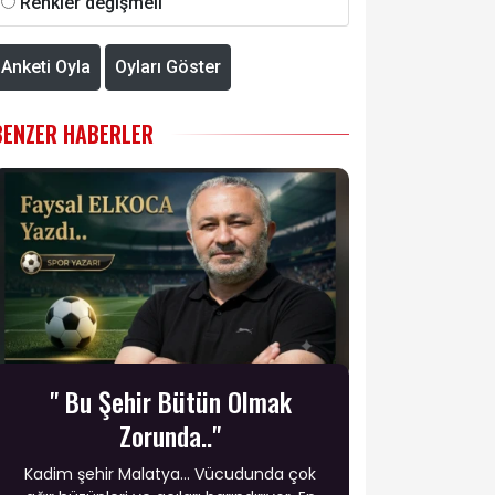
Renkler değişmeli
Anketi Oyla
Oyları Göster
BENZER HABERLER
" Bu Şehir Bütün Olmak
Zorunda.."
​Kadim şehir Malatya... Vücudunda çok