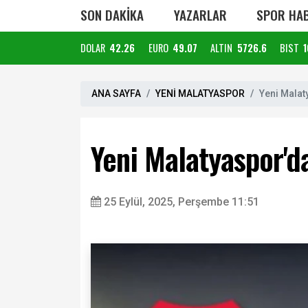
SON DAKİKA
YAZARLAR
SPOR HAB
DOLAR
42.26
EURO
49.07
ALTIN
5726.6
BIST
1
ANA SAYFA
YENİ MALATYASPOR
Yeni Mala
Yeni Malatyaspor'
25 Eylül, 2025, Perşembe 11:51