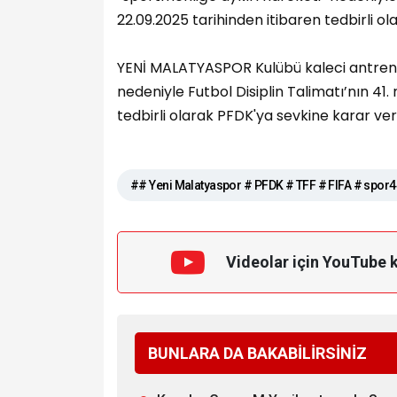
22.09.2025 tarihinden itibaren tedbirli o
YENİ MALATYASPOR Kulübü kaleci antren
nedeniyle Futbol Disiplin Talimatı’nın 41
tedbirli olarak PFDK'ya sevkine karar veril
## Yeni Malatyaspor # PFDK # TFF # FIFA # spor
Videolar için YouTube 
BUNLARA DA BAKABİLİRSİNİZ