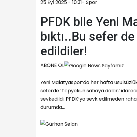
25 Eyl 2025 - 10:31-
Spor
PFDK bile Yeni M
bıktı..Bu sefer d
edildiler!
ABONE OL
Yeni Malatyaspor’da her hafta usulsüzlükl
seferde ‘Topyekün sahaya dalan’ idareci
sevkedildi. PFDK’ya sevk edilmeden rah
durumda...