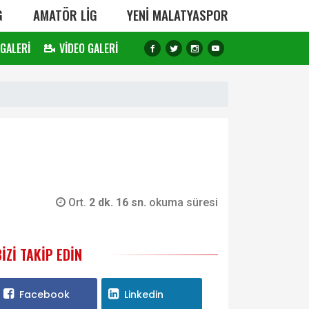
G
AMATÖR LİG
YENİ MALATYASPOR
 GALERİ
VİDEO GALERİ
Ort.
2 dk. 16 sn.
okuma süresi
BIZI TAKIP EDIN
Facebook
Linkedin