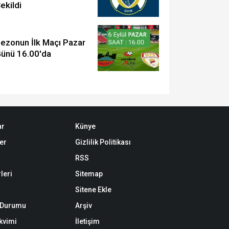
ekildi
ezonun İlk Maçı Pazar
ünü 16.00'da
ar
Künye
er
Gizlilik Politikası
RSS
leri
Sitemap
Sitene Ekle
k Durumu
Arşiv
akvimi
İletişim