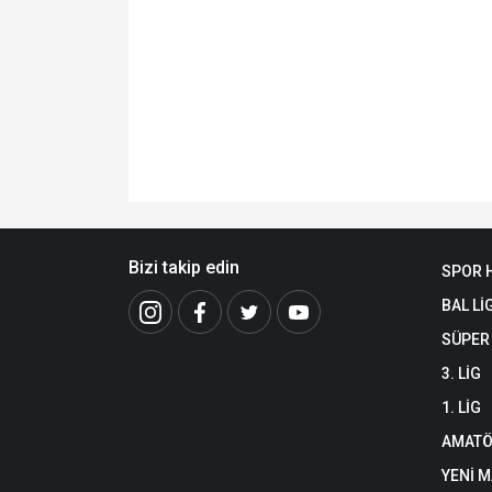
Bizi takip edin
SPOR 
BAL Lİ
SÜPER 
3. LİG
1. LİG
AMATÖ
YENİ 