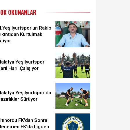
ÇOK OKUNANLAR
.Yeşilyurtspor'un Rakibi
ıkıntıdan Kurtulmak
stiyor
alatya Yeşilyurtspor
arıl Harıl Çalışıyor
alatya Yeşilyurtspor'da
azırlıklar Sürüyor
ltınordu FK'dan Sonra
enemen FK'da Ligden