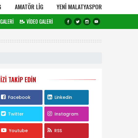
G
AMATÖR LİG
YENİ MALATYASPOR
 GALERİ
VİDEO GALERİ
IZI TAKIP EDIN
Facebook
Linkedin
Twitter
Instagram
Youtube
RSS