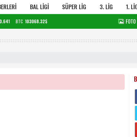
ERLERİ
BAL LİGİ
SÜPER LİG
3. LİG
1. Lİ
FOTO
0.641
BTC
103068.32$
B