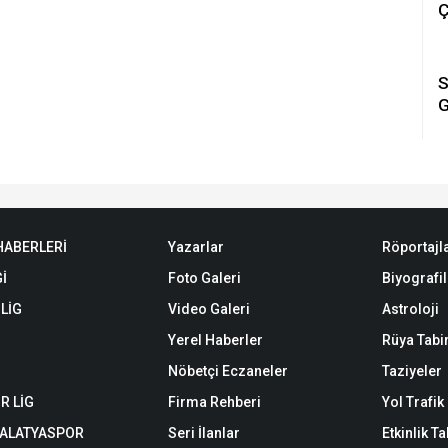
Ç
S
G
HABERLERİ
Yazarlar
Röportajl
Gİ
Foto Galeri
Biyografil
LİG
Video Galeri
Astroloji
Yerel Haberler
Rüya Tabir
Nöbetçi Eczaneler
Taziyeler
R LİG
Firma Rehberi
Yol Trafi
MALATYASPOR
Seri İlanlar
Etkinlik T