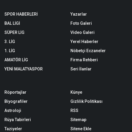
SPOR HABERLERİ
Yazarlar
BAL LİGİ
Foto Galeri
SÜPER LİG
Video Galeri
3. LİG
Yerel Haberler
1. LİG
Nöbetçi Eczaneler
AMATÖR LİG
Firma Rehberi
YENİ MALATYASPOR
Seri İlanlar
Röportajlar
Künye
Biyografiler
Gizlilik Politikası
Astroloji
RSS
Rüya Tabirleri
Sitemap
Taziyeler
Sitene Ekle