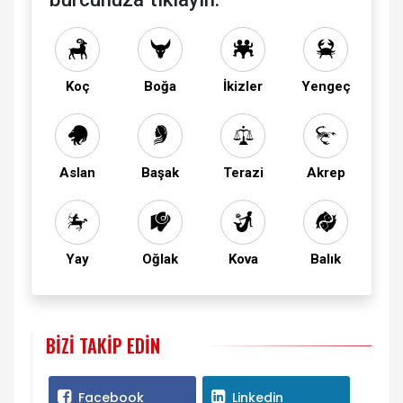
Koç
Boğa
İkizler
Yengeç
Aslan
Başak
Terazi
Akrep
Yay
Oğlak
Kova
Balık
BIZI TAKIP EDIN
Facebook
Linkedin